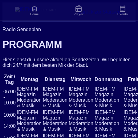
home
radio
calendar_month
99.1 MHz
Zurück zur Startseite
Home
Player
Events
Radio Sendeplan
PROGRAMM
Hier siehst du unsere aktuellen Sendezeiten. Wir begleiten
dich 24/7 mit dem besten Mix der Stadt.
Zeit /
Montag
Dienstag
Mittwoch
Donnerstag
Frei
Tag
IDEM-FM
IDEM-FM
IDEM-FM
IDEM-FM
IDEM
06:00
Magazin
Magazin
Magazin
Magazin
Magaz
-
Moderation
Moderation
Moderation
Moderation
Moder
10:00
& Musik
& Musik
& Musik
& Musik
& Mus
IDEM-FM
IDEM-FM
IDEM-FM
IDEM-FM
IDEM
10:00
Magazin
Magazin
Magazin
Magazin
Magaz
-
Moderation
Moderation
Moderation
Moderation
Moder
14:00
& Musik
& Musik
& Musik
& Musik
& Mus
IDEM-FM
IDEM-FM
IDEM-FM
IDEM-FM
IDEM