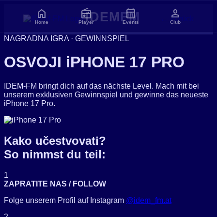
home
radio
calendar_month
person
IDEM
FM
← Zurück
Home
Player
Events
Club
NAGRADNA IGRA · GEWINNSPIEL
OSVOJI
iPHONE 17 PRO
IDEM-FM bringt dich auf das nächste Level. Mach mit bei
unserem exklusiven Gewinnspiel und gewinne das neueste
iPhone 17 Pro.
Kako učestvovati?
So nimmst du teil:
1
ZAPRATITE NAS / FOLLOW
Folge unserem Profil auf Instagram
@idem_fm.at
2